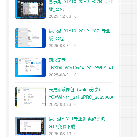
易乐游_YLY10_22H2_F27B_专业
版_公包
2025-12-03
0
易乐游_YLY10_22H2_F27_专业
版_公包
2025-08-31
0
网众无盘
_NXD9_Win10x64_22H2WKS_4192_
2025-08-31
0
原来我不帅_网众公包
云更新镜像包（wolon分享）
YGXWIN11_24H2PRO_20250606
2025-08-23
0
易乐游YLY11专业版 系统公包
G12 免费下载
2025-08-13
0