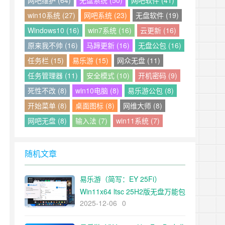
网吧维护 (64)
无盘系统 (50)
网吧软件 (41)
win10系统 (27)
网吧系统 (23)
无盘软件 (19)
Windows10 (16)
win7系统 (16)
云更新 (16)
原来我不帅 (16)
马蹄更新 (16)
无盘公包 (16)
任务栏 (15)
易乐游 (15)
网众无盘 (11)
任务管理器 (11)
安全模式 (10)
开机密码 (9)
死性不改 (8)
win10电脑 (8)
易乐游公包 (8)
开始菜单 (8)
桌面图标 (8)
网维大师 (8)
网吧无盘 (8)
输入法 (7)
win11系统 (7)
随机文章
易乐游（简写：EY 25Fi）
Win11x64 ltsc 25H2版无盘万能包
2025-12-06
0
下载 死性不改