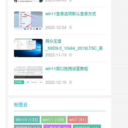
win11登录选项默认登录方式
2022-12-24
0
网众无盘
_NXD9.0_10x64_2019LTSC_原
2022-11-19
0
来我不帅_网众公包
win11窗口拖拽设置教程
2022-12-16
0
标签云
Win10 (133)
win11 (109)
win7 (91)