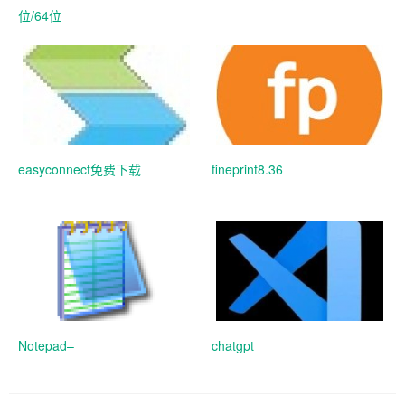
位/64位
easyconnect免费下载
fineprint8.36
Notepad–
chatgpt